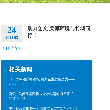
24
助力创文 美保环境与竹城同
行！
2023.03
了解详情 >>
相关新闻
《人才构建高峰论坛 共聚企业发展之力——...
2016-12-26
喜讯 | 美保环境西樵垃圾收集运输项目正式...
2017-04-03
美保环境富顺分公司圆满完成CCTV-7《乡约》...